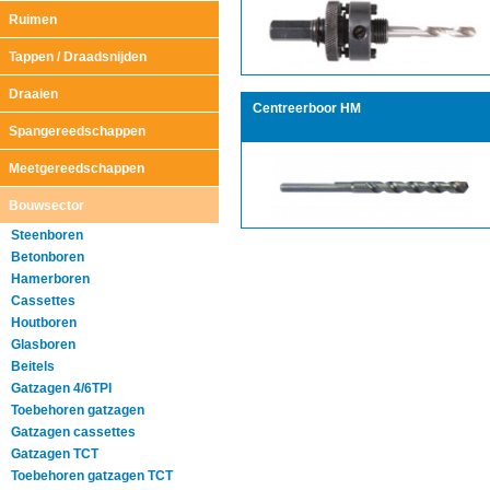
Ruimen
Tappen / Draadsnijden
Draaien
Centreerboor HM
Spangereedschappen
Meetgereedschappen
Bouwsector
Steenboren
Betonboren
Hamerboren
Cassettes
Houtboren
Glasboren
Beitels
Gatzagen 4/6TPI
Toebehoren gatzagen
Gatzagen cassettes
Gatzagen TCT
Toebehoren gatzagen TCT