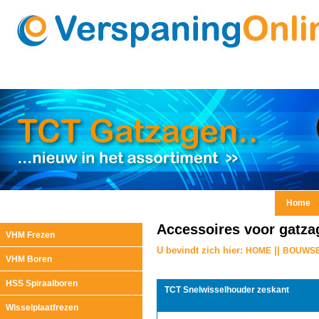
Home
Accessoires voor gatzag
VHM Frezen
U bevindt zich hier:
||
HOME
BOUWS
VHM Boren
HSS Spiraalboren
TCT Snelwisselhouder zeskant
Wisselplaatfrezen