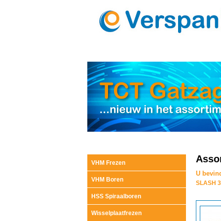
Assor
VHM Frezen
U bevind
VHM Boren
SLASH 3
HSS Spiraalboren
Wisselplaatfrezen