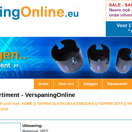
Voor
1
*
Home
Over ons
Inloggen
Nieuwsbrief
timent - VerspaningOnline
t zich hier:
||
||
||
HOME
TAPPEN SLASH DRAADSNIJDEN
TAPPEN SETS
HA
 HSS
Uitvoering:
Materiaal: HSS