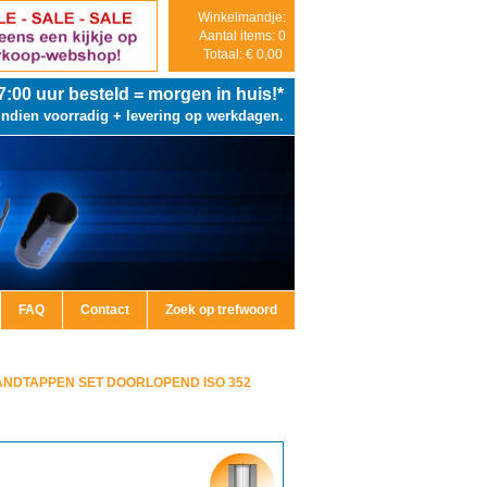
Winkelmandje:
Aantal items: 0
Totaal: € 0,00
7:00
uur besteld = morgen in huis!*
Indien voorradig + levering op werkdagen.
FAQ
Contact
Zoek op trefwoord
NDTAPPEN SET DOORLOPEND ISO 352