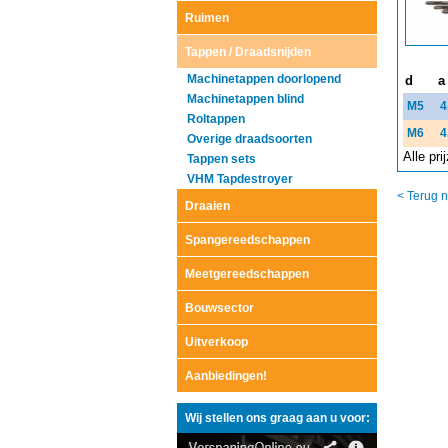
Ruimen
Tappen / Draadsnijden
Machinetappen doorlopend
d
a
Machinetappen blind
M5
4
Roltappen
M6
4
Overige draadsoorten
Alle pr
Tappen sets
VHM Tapdestroyer
< Terug n
Draaien
Spangereedschappen
Meetgereedschappen
Bouwsector
Uitverkoop
Aanbiedingen!
Wij stellen ons graag aan u voor: