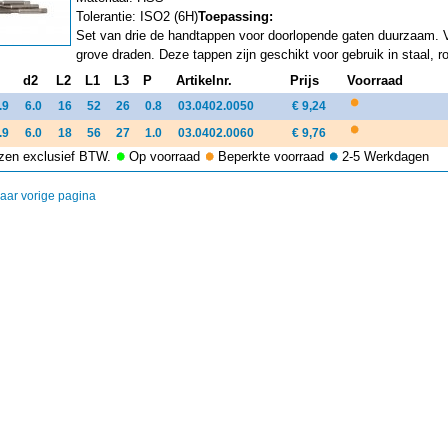
Tolerantie: ISO2 (6H)
Toepassing:
Set van drie de handtappen voor doorlopende gaten duurzaam. 
grove draden. Deze tappen zijn geschikt voor gebruik in staal, ro
d2
L2
L1
L3
P
Artikelnr.
Prijs
Voorraad
.9
6.0
16
52
26
0.8
03.0402.0050
€ 9,24
.9
6.0
18
56
27
1.0
03.0402.0060
€ 9,76
ijzen exclusief BTW.
Op voorraad
Beperkte voorraad
2-5 Werkdagen
aar vorige pagina