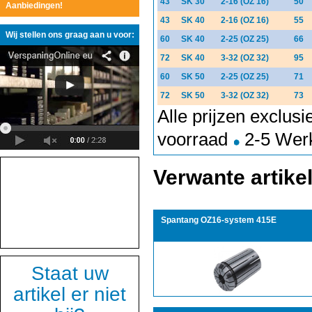
43
SK 30
2-16 (OZ 16)
50
Aanbiedingen!
43
SK 40
2-16 (OZ 16)
55
Wij stellen ons graag aan u voor:
60
SK 40
2-25 (OZ 25)
66
72
SK 40
3-32 (OZ 32)
95
60
SK 50
2-25 (OZ 25)
71
72
SK 50
3-32 (OZ 32)
73
Alle prijzen exclus
voorraad
2-5 Wer
Verwante artike
Spantang OZ16-system 415E
Staat uw
artikel er niet