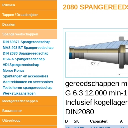
Ruimen
2080 SPANGEREE
Tappen / Draadsnijden
Draaien
Spangereedschappen
DIN 69871 Spangereedschap
MAS 403 BT Spangereedschap
DIN 2080 Spangereedschap
HSK-A Spangereedschap
VDI Spangereedschap
Morse Konus
Spantangen en accessoires
gereedschappen met
Aantrekbouten en accessoires
Toebehoren spangereedschap
G 6,3 12.000 min-
Werkstukaanslagen
Inclusief kogellage
Meetgereedschappen
DIN2080
Bouwsector
Uitverkoop
D
SK
Capaciteit
A