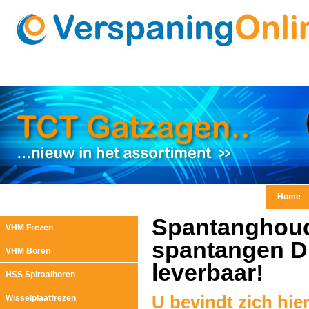
Home
Spantanghoud
VHM Frezen
spantangen D
VHM Boren
leverbaar!
HSS Spiraalboren
U bevindt zich hie
Wisselplaatfrezen